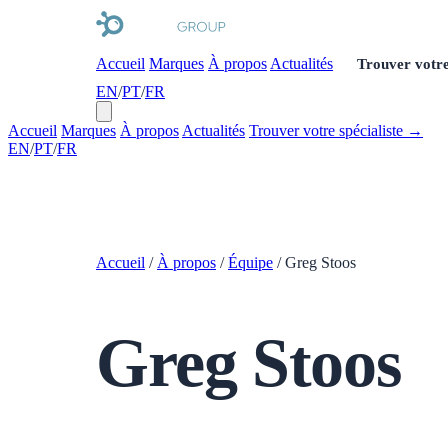
Accueil
Marques
À propos
Actualités
Trouver votre
EN
/
PT
/
FR
Accueil
Marques
À propos
Actualités
Trouver votre spécialiste →
EN
/
PT
/
FR
Accueil
/
À propos
/
Équipe
/
Greg Stoos
Greg Stoos