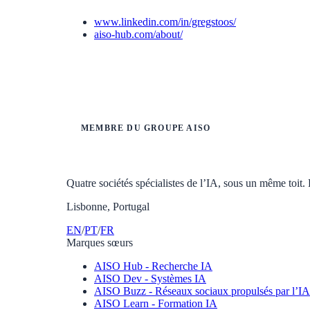
www.linkedin.com/in/gregstoos/
aiso-hub.com/about/
MEMBRE DU GROUPE AISO
Quatre sociétés spécialistes de l’IA, sous un même toi
Lisbonne, Portugal
EN
/
PT
/
FR
Marques sœurs
AISO Hub - Recherche IA
AISO Dev - Systèmes IA
AISO Buzz - Réseaux sociaux propulsés par l’IA
AISO Learn - Formation IA