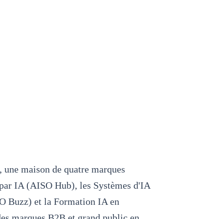
, une maison de quatre marques
 par IA (AISO Hub), les Systèmes d'IA
SO Buzz) et la Formation IA en
 des marques B2B et grand public en