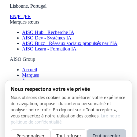
Lisbonne, Portugal
EN
/
PT
/
FR
Marques sœurs
AISO Hub - Recherche IA
AISO Dev - Systèmes IA
AISO Buzz - Réseaux sociaux propulsés par l’IA
AISO Learn - Formation IA
AISO Group
Accueil
Marques
À propos
Actualités et notes
Nous respectons votre vie privée
Contact
Nous utilisons des cookies pour améliorer votre expérience
Contact et mentions légales
de navigation, proposer du contenu personnalisé et
analyser notre trafic. En cliquant sur « Tout accepter »,
hello@aiso-group.com
vous consentez à notre utilisation des cookies.
Lire notre
Politique de confidentialité
politique de confidentialité
© © 2025-2026 AISO Group · Precious Episode LDA ·
Lisbonne, Portugal
Personnaliser
Tout refuser
Tout accepter