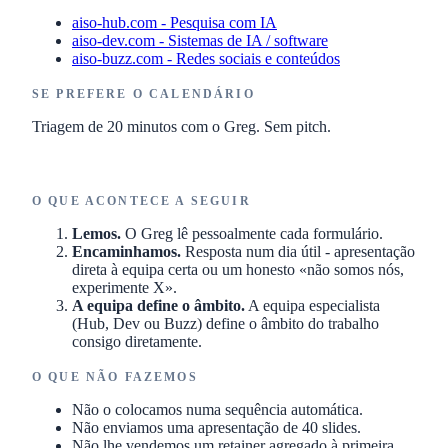
aiso-hub.com - Pesquisa com IA
aiso-dev.com - Sistemas de IA / software
aiso-buzz.com - Redes sociais e conteúdos
SE PREFERE O CALENDÁRIO
Triagem de 20 minutos com o Greg. Sem pitch.
Escrever ao Greg →
O QUE ACONTECE A SEGUIR
Lemos.
O Greg lê pessoalmente cada formulário.
Encaminhamos.
Resposta num dia útil - apresentação
direta à equipa certa ou um honesto «não somos nós,
experimente X».
A equipa define o âmbito.
A equipa especialista
(Hub, Dev ou Buzz) define o âmbito do trabalho
consigo diretamente.
O QUE NÃO FAZEMOS
Não o colocamos numa sequência automática.
Não enviamos uma apresentação de 40 slides.
Não lhe vendemos um retainer agregado à primeira